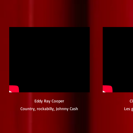
Eddy Ray Cooper
C
Country, rockabilly, Johnny Cash
Les g