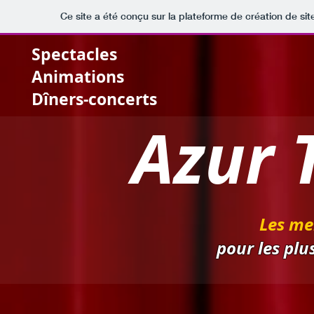
Ce site a été conçu sur la plateforme de création de sit
Spectacles
Animations
Dîners-concerts
Azur T
Les mei
pour les pl